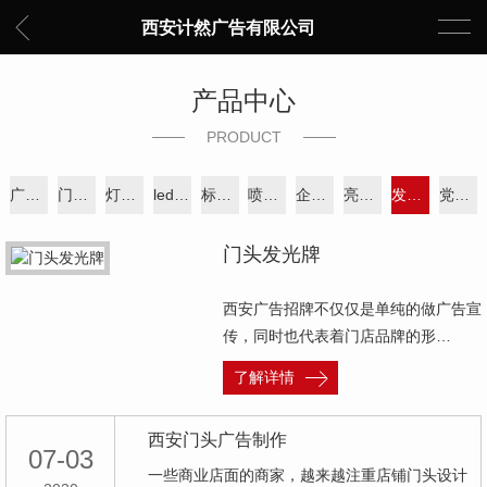
西安计然广告有限公司
产品中心
PRODUCT
广告制作
门头牌设计
灯箱制作
led发光字
标识牌制作
喷绘印刷
企业画册印刷
亮化工程
发光字制作
党建墙
门头发光牌
西安广告招牌不仅仅是单纯的做广告宣
传，同时也代表着门店品牌的形…
了解详情
西安门头广告制作
07-03
一些商业店面的商家，越来越注重店铺门头设计